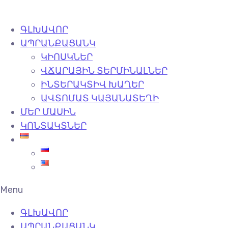
ԳԼԽԱՎՈՐ
ԱՊՐԱՆՔԱՑԱՆԿ
ԿԻՈՍԿՆԵՐ
ՎՃԱՐԱՅԻՆ ՏԵՐՄԻՆԱԼՆԵՐ
ԻՆՏԵՐԱԿՏԻՎ ԽԱՂԵՐ
ԱՎՏՈՄԱՏ ԿԱՅԱՆԱՏԵՂԻ
ՄԵՐ ՄԱՍԻՆ
ԿՈՆՏԱԿՏՆԵՐ
Menu
ԳԼԽԱՎՈՐ
ԱՊՐԱՆՔԱՑԱՆԿ