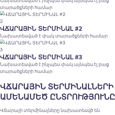
Նախատեսված է ինչպես փակ այնպես էլ բաց
տարածքների համար
2
ՎՃԱՐԱՅԻՆ ՏԵՐՄԻՆԱԼ #2
Նախատեսված է փակ տարածքների համար
3
ՎՃԱՐԱՅԻՆ ՏԵՐՄԻՆԱԼ #3
Նախատեսված է ինչպես փակ այնպես էլ բաց
տարածքների համար
ՎՃԱՐԱՅԻՆ ՏԵՐՄԻՆԱԼՆԵՐԻ
ԱՄԵՆԱՄԵԾ ԸՆՏՐՈՒԹՅՈՒՆԸ
Վճարայի տերմինալները նախատեսվծ են