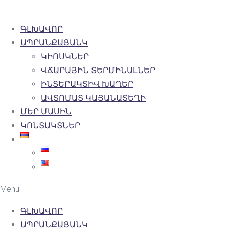
ԳԼԽԱՎՈՐ
ԱՊՐԱՆՔԱՑԱՆԿ
ԿԻՈՍԿՆԵՐ
ՎՃԱՐԱՅԻՆ ՏԵՐՄԻՆԱԼՆԵՐ
ԻՆՏԵՐԱԿՏԻՎ ԽԱՂԵՐ
ԱՎՏՈՄԱՏ ԿԱՅԱՆԱՏԵՂԻ
ՄԵՐ ՄԱՍԻՆ
ԿՈՆՏԱԿՏՆԵՐ
Menu
ԳԼԽԱՎՈՐ
ԱՊՐԱՆՔԱՑԱՆԿ