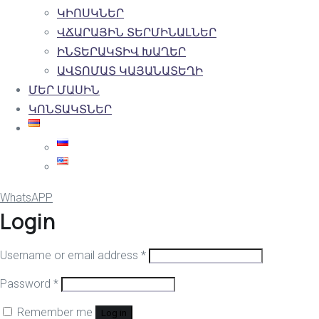
ԿԻՈՍԿՆԵՐ
ՎՃԱՐԱՅԻՆ ՏԵՐՄԻՆԱԼՆԵՐ
ԻՆՏԵՐԱԿՏԻՎ ԽԱՂԵՐ
ԱՎՏՈՄԱՏ ԿԱՅԱՆԱՏԵՂԻ
ՄԵՐ ՄԱՍԻՆ
ԿՈՆՏԱԿՏՆԵՐ
WhatsAPP
Login
Username or email address
*
Password
*
Remember me
Log in