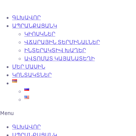
ԳԼԽԱՎՈՐ
ԱՊՐԱՆՔԱՑԱՆԿ
ԿԻՈՍԿՆԵՐ
ՎՃԱՐԱՅԻՆ ՏԵՐՄԻՆԱԼՆԵՐ
ԻՆՏԵՐԱԿՏԻՎ ԽԱՂԵՐ
ԱՎՏՈՄԱՏ ԿԱՅԱՆԱՏԵՂԻ
ՄԵՐ ՄԱՍԻՆ
ԿՈՆՏԱԿՏՆԵՐ
Menu
ԳԼԽԱՎՈՐ
ԱՊՐԱՆՔԱՑԱՆԿ