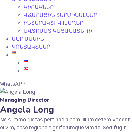
ԿԻՈՍԿՆԵՐ
ՎՃԱՐԱՅԻՆ ՏԵՐՄԻՆԱԼՆԵՐ
ԻՆՏԵՐԱԿՏԻՎ ԽԱՂԵՐ
ԱՎՏՈՄԱՏ ԿԱՅԱՆԱՏԵՂԻ
ՄԵՐ ՄԱՍԻՆ
ԿՈՆՏԱԿՏՆԵՐ
WhatsAPP
Managing Director
Angela Long
Ne summo dictas pertinacia nam. Illum cetero vocent
ei vim, case regione signiferumque vim te. Sed fugit